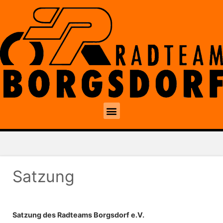
Satzung
Satzung des Radteams Borgsdorf e.V.