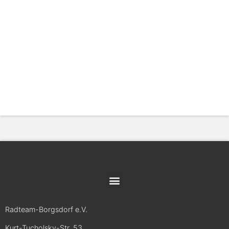
Radteam-Borgsdorf e.V.
Kurt-Tucholsky-Str. 53