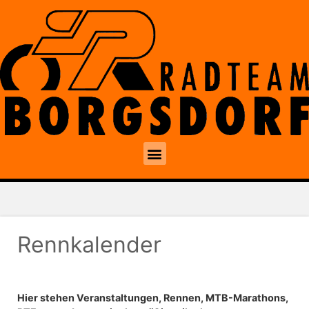
Rennkalender
Hier stehen Veranstaltungen, Rennen, MTB-Marathons,