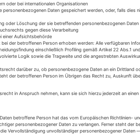
rn oder bei internationalen Organisationen
die personenbezogenen Daten gespeichert werden, oder, falls dies nic
ung oder Löschung der sie betreffenden personenbezogenen Daten 
ruchsrechts gegen diese Verarbeitung
i einer Aufsichtsbehörde
ei der betroffenen Person erhoben werden: Alle verfügbaren Info
heidungsfindung einschließlich Profiling gemäß Artikel 22 Abs.1 
volvierte Logik sowie die Tragweite und die angestrebten Auswirkun
tsrecht darüber zu, ob personenbezogene Daten an ein Drittland ode
so steht der betroffenen Person im Übrigen das Recht zu, Auskunft
echt in Anspruch nehmen, kann sie sich hierzu jederzeit an einen M
Daten betroffene Person hat das vom Europäischen Richtlinien- u
richtiger personenbezogener Daten zu verlangen. Ferner steht der b
 die Vervollständigung unvollständiger personenbezogener Daten —